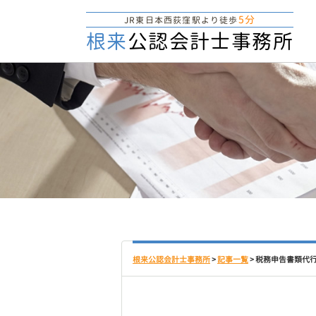
5分
JR東日本西荻窪駅より徒歩
根来
公認会計士事務所
根来公認会計士事務所
>
記事一覧
>
税務申告書類代