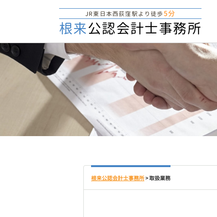
5分
JR東日本西荻窪駅より徒歩
根来
公認会計士事務所
根来公認会計士事務所
>
取扱業務